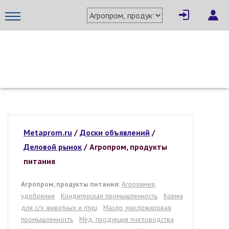
МЕТАПРОМ - российский торгово-промышленный портал
Metaprom.ru
/
Доски объявлений
/
Деловой рынок
/
Агропром, продукты
питания
Агропром, продукты питания:
Агрохимия,
удобрения
Кондитерская промышленность
Корма
для с/х животных и птиц
Масло, масложировая
промышленность
Мёд, продукция пчеловодства